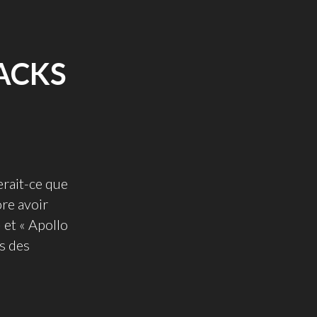
ACKS
erait-ce que
ore avoir
 et « Apollo
s des