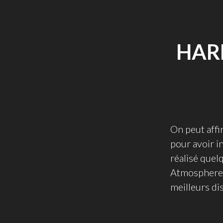
HAR
On peut affi
pour avoir i
réalisé quel
Atmospheres 
meilleurs di