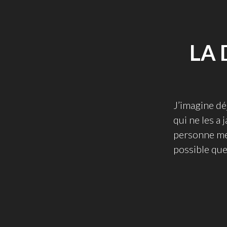
LA 
J’imagine déj
qui ne les a 
personne me 
possible que