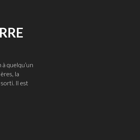
ERRE
th à quelqu’un
ères, la
rti. Il est