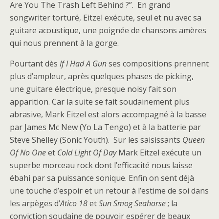
Are You The Trash Left Behind ?”. En grand
songwriter torturé, Eitzel exécute, seul et nu avec sa
guitare acoustique, une poignée de chansons amères
qui nous prennent à la gorge.
Pourtant dès
If I Had A Gun
ses compositions prennent
plus d’ampleur, après quelques phases de picking,
une guitare électrique, presque noisy fait son
apparition. Car la suite se fait soudainement plus
abrasive, Mark Eitzel est alors accompagné à la basse
par James Mc New (Yo La Tengo) et à la batterie par
Steve Shelley (Sonic Youth). Sur les saisissants
Queen
Of No One
et
Cold Light Of Day
Mark Eitzel exécute un
superbe morceau rock dont l’efficacité nous laisse
ébahi par sa puissance sonique. Enfin on sent déjà
une touche d’espoir et un retour à l’estime de soi dans
les arpèges d’
Atico 18
et
Sun Smog Seahorse
; la
conviction soudaine de pouvoir espérer de beaux