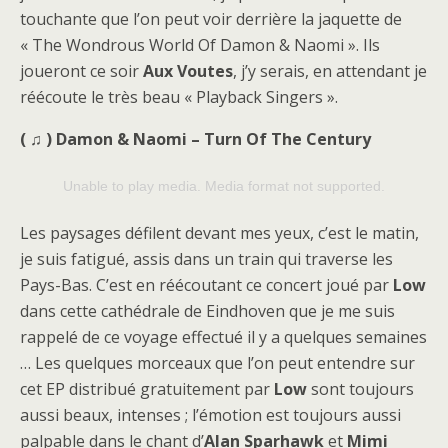
touchante que l’on peut voir derrière la jaquette de
« The Wondrous World Of Damon & Naomi ». Ils
joueront ce soir
Aux Voutes
, j’y serais, en attendant je
réécoute le très beau « Playback Singers ».
( ♫ ) Damon & Naomi – Turn Of The Century
Unable to play media. Media format not supported.
Les paysages défilent devant mes yeux, c’est le matin,
je suis fatigué, assis dans un train qui traverse les
Pays-Bas. C’est en réécoutant ce concert joué par
Low
dans cette cathédrale de Eindhoven que je me suis
rappelé de ce voyage effectué il y a quelques semaines
… Les quelques morceaux que l’on peut entendre sur
cet EP distribué gratuitement par
Low
sont toujours
aussi beaux, intenses ; l’émotion est toujours aussi
palpable dans le chant d’
Alan Sparhawk
et
Mimi