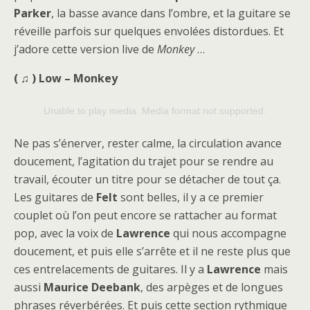
Parker
, la basse avance dans l’ombre, et la guitare se
réveille parfois sur quelques envolées distordues. Et
j’adore cette version live de
Monkey
…
( ♫ ) Low – Monkey
Unable to play media. Media format not supported.
Ne pas s’énerver, rester calme, la circulation avance
doucement, l’agitation du trajet pour se rendre au
travail, écouter un titre pour se détacher de tout ça.
Les guitares de
Felt
sont belles, il y a ce premier
couplet où l’on peut encore se rattacher au format
pop, avec la voix de
Lawrence
qui nous accompagne
doucement, et puis elle s’arrête et il ne reste plus que
ces entrelacements de guitares. Il y a
Lawrence
mais
aussi
Maurice Deebank
, des arpèges et de longues
phrases réverbérées. Et puis cette section rythmique