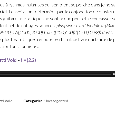
tes à rythmes mutantes qui semblent se perdre dans je ne sa
iel. Les voix sont déformées par la conjonction de plusieurs
es guitares métalliques ne sont là que pour être concasser s
idents et de collages sonores.
play{SinOsc.ar(OnePole.ar(Mix(
99],[0,0.6],2000,2000).trunc([400,600])*[1,-1] ),0.98)).dup*0.
 plus beau disque à écouter en lisant ce livre qui traite d
tion fonctionnelle …
tti Void
–
f = (2.2)
0
tti Void
Categories:
Uncategorized