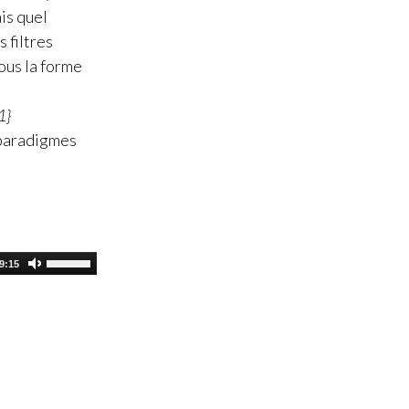
is quel
 filtres
ous la forme
1}
e paradigmes
9:15