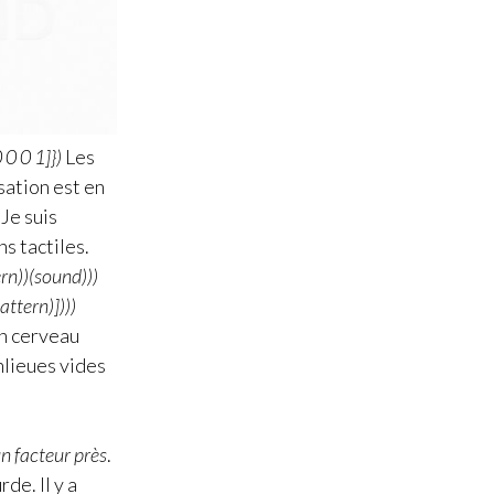
 0 0 1]})
Les
sation est en
 Je suis
s tactiles.
ern))(sound)))
attern)])))
on cerveau
nlieues vides
un facteur près
.
e. Il y a