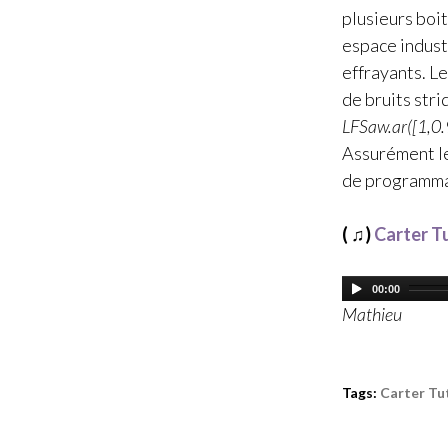
plusieurs boi
espace industr
effrayants. L
de bruits str
LFSaw.ar([1,0.
Assurément le
de programma
( ♫)
Carter Tu
00:00
Mathieu
Tags:
Carter Tu