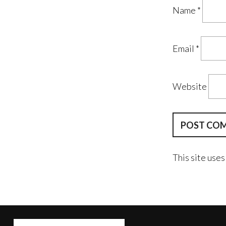
Name
*
Email
*
Website
This site use