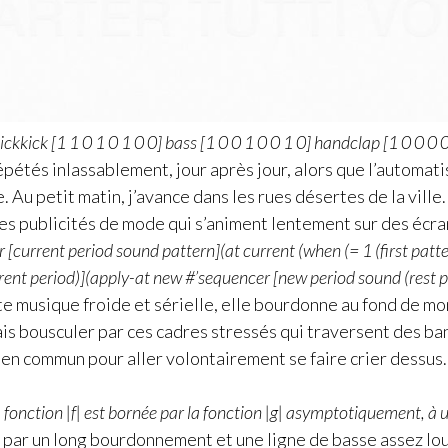
ickkick [1 1 0 1 0 1 0 0] bass [1 0 0 1 0 0 1 0] handclap [1 0 0 0 0
pétés inlassablement, jour après jour, alors que l’automati
. Au petit matin, j’avance dans les rues désertes de la ville.
es publicités de mode qui s’animent lentement sur des écran
 [current period sound pattern](at current (when (= 1 (first patt
rrent period)](apply-at new #’sequencer [new period sound (rest p
te musique froide et sérielle, elle bourdonne au fond de m
ais bousculer par ces cadres stressés qui traversent des ba
 en commun pour aller volontairement se faire crier dessus.
la fonction |f| est bornée par la fonction |g| asymptotiquement, à 
ar un long bourdonnement et une ligne de basse assez lourd