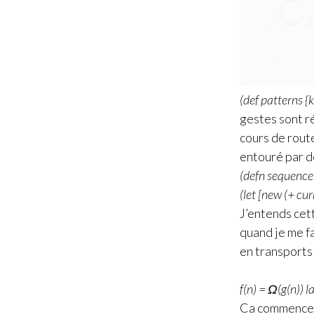
(def patterns {k
gestes sont ré
cours de route
entouré par d
(defn sequencer
(let [new (+ cu
J’entends cet
quand je me f
en transports
f(n) = Ω(g(n)) 
Ca commence p