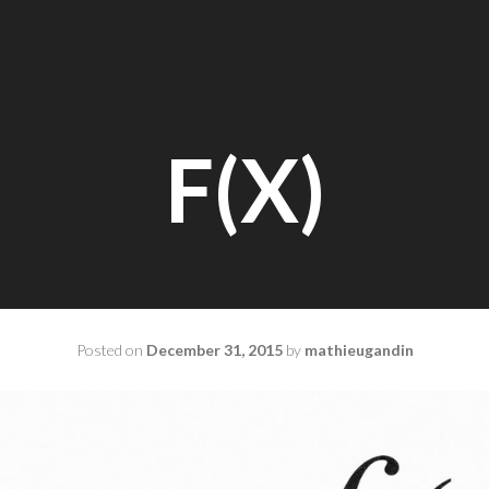
F(X)
Posted on
December 31, 2015
by
mathieugandin