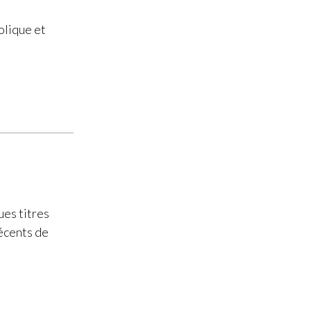
olique et
ues titres
écents de