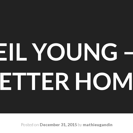
EIL YOUNG –
LETTER HOM
Posted on
December 31, 2015
by
mathieugandin