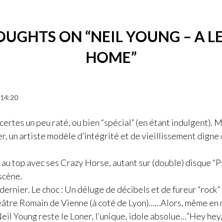
OUGHTS ON “
NEIL YOUNG – A L
HOME
”
 14:20
certes un peu raté, ou bien “spécial” (en étant indulgent). M
r, un artiste modèle d’intégrité et de vieillissement digne
s au top avec ses Crazy Horse, autant sur (double) disque “
 scène.
té dernier. Le choc : Un déluge de décibels et de fureur “rock”
éâtre Romain de Vienne (à coté de Lyon)……Alors, même en 
 Neil Young reste le Loner, l’unique, idole absolue…”Hey hey