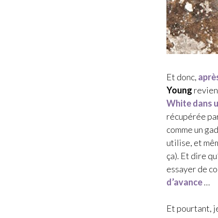
Et donc,
après
Young
revien
White
dans 
récupérée pa
comme un gadg
utilise, et mê
ça). Et dire q
essayer de co
d’avance
…
Et pourtant, j