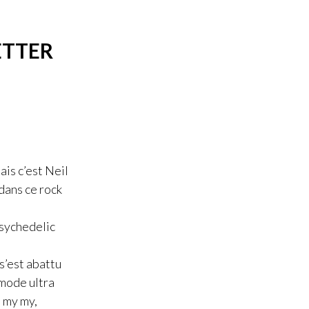
ETTER
ais c’est Neil
 dans ce rock
Psychedelic
 s’est abattu
mode ultra
, my my,