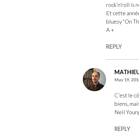
rock’n’roll is 
Et cette année
bluesy “On Th
A +
REPLY
MATHIE
May 19, 201
C’est le c
biens, mai
Neil Youn
REPLY