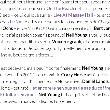
 qui peut nous tirer une larme en jouant tout seul avec une v
lui que l’on entend sur «
On The Beach
» et sur la premièr
leep », celui qui joue sur le «
Live At Massey Hall
» ou enc
s de «
Le Noise
». Il y a de ça sous les craquements de
Chang
il Ochs
– et de
Needle Of Death
(chanson écrite par
Bert Ja
tre je n’ai pas bien compris pourquoi
Neil Young
a voulu jou
totalement inaudible avec le
Voice-o-graph
) et encore moi
ntroduction. De toute façon, il y a tellement de bruit sur 
crâne au bout de trois titres …
um est décevant, mais peu importe finalement.
Neil Young
a s
 qu’il veut. En 2012 il retrouvait le
Crazy Horse
après neuf a
t il enregistrait l’immense « Le Noise » avec
Daniel Lanois
 Home » est raté –
et encore je ne vous parle pas du coffre
10 dollars environ
–
Neil Young
fait ce qu’il veut et on l’
aine avec un nouveau disque. Forcément.