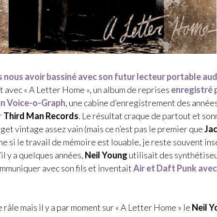
 nous avoir bassiné avec son futur lecteur portable aud
t avec « A Letter Home », un album de reprises
enregistré 
un
Voice-o-Graph
, une cabine d’enregistrement des année
r
Third Man Records
. Le résultat craque de partout et so
et vintage assez vain (mais ce n’est pas le premier que
Ja
me si le travail de mémoire est louable, je reste souvent ins
u’il y a quelques années,
Neil Young
utilisait des synthétise
mmuniquer avec son fils et inventait
Air
et
Daft Punk
avec
e râle mais il y a par moment sur « A Letter Home » le
Neil 