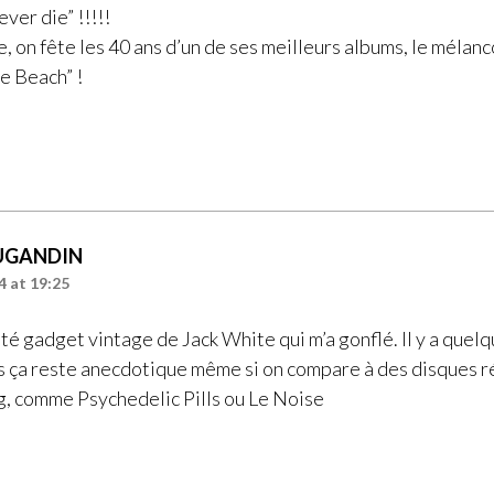
never die” !!!!!
, on fête les 40 ans d’un de ses meilleurs albums, le mélanc
e Beach” !
UGANDIN
4 at 19:25
ôté gadget vintage de Jack White qui m’a gonflé. Il y a quelq
s ça reste anecdotique même si on compare à des disques r
g, comme Psychedelic Pills ou Le Noise