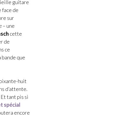
ieille guitare
e face de
ore sur
e
– une
nsch
cette
er de
ns ce
la bande que
oixante-huit
ns d’attente.
. Et tant pis si
t spécial
écoutera encore