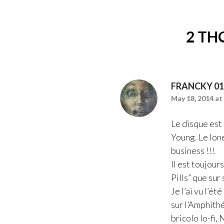
2 TH
FRANCKY 01
May 18, 2014 at
Le disque est 
Young. Le lone
business !!!
Il est toujour
Pills” que sur
Je l’ai vu l’é
sur l’Amphith
bricolo lo-fi,