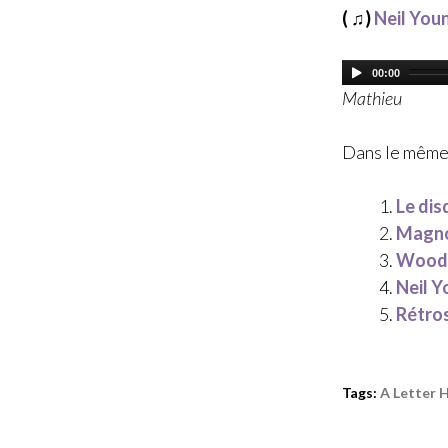
( ♫)
Neil You
00:00
Mathieu
Dans le même
Le dis
Magnol
Woode
Neil Y
Rétros
Tags:
A Letter