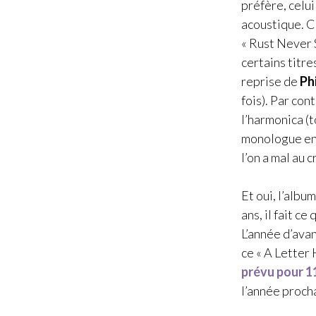
préfère, celui
acoustique. Ce
« Rust Never S
certains titre
reprise de
Ph
fois). Par con
l’harmonica (
monologue en i
l’on a mal au 
Et oui, l’alb
ans, il fait ce
L’année d’avan
ce « A Letter
prévu pour 1
l’année proch