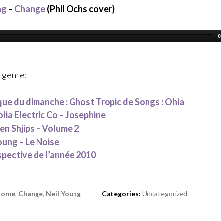
ng
–
Change
(Phil Ochs cover)
0
 genre:
que du dimanche : Ghost Tropic de Songs : Ohia
ia Electric Co – Josephine
n Shjips – Volume 2
oung – Le Noise
pective de l’année 2010
 Home
,
Change
,
Neil Young
Categories:
Uncategorized