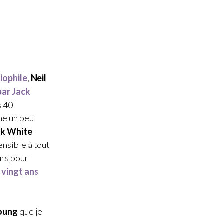
iophile
,
Neil
par
Jack
s 40
nne un peu
ck White
ensible à tout
urs pour
 vingt ans
Young
que je