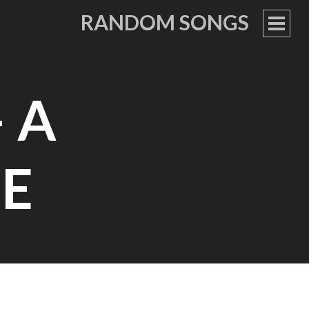
RANDOM SONGS
PRIM
MEN
 A
E