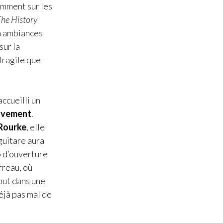
tamment sur les
he History
en ambiances
sur la
fragile que
ccueilli un
avement
.
 Rourke
, elle
 guitare aura
o d’ouverture
rreau, où
out dans une
éjà pas mal de