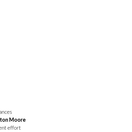
ances
ton Moore
ent effort