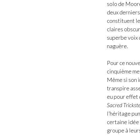
solo de Moore,
deux derniers
constituent l
claires obscu
superbe voix d
naguère.
Pour ce nouv
cinquième mem
Même si son i
transpire ass
eu pour effet 
Sacred Trickst
l’héritage pu
certaine idée
groupe à leur