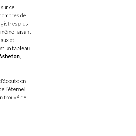
 sur ce
s sombres de
egistres plus
i même faisant
iaux et
est un tableau
Asheton
,
 d’écoute en
e l’éternel
en trouvé de