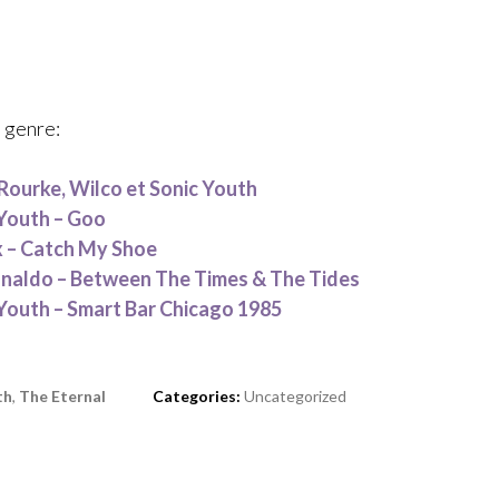
 genre:
Rourke, Wilco et Sonic Youth
Youth – Goo
x – Catch My Shoe
analdo – Between The Times & The Tides
Youth – Smart Bar Chicago 1985
th
,
The Eternal
Categories:
Uncategorized