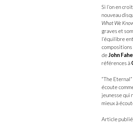
Si l’on en cro
nouveau disqu
What We Kno
graves et somb
l’équilibre e
compositions p
de
John Fahe
références à
“The Eternal”
écoute comme 
jeunesse qui n
mieux à écout
Article publié