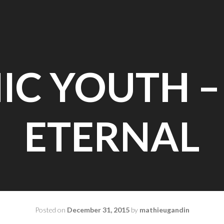
IC YOUTH –
ETERNAL
Posted on
December 31, 2015
by
mathieugandin