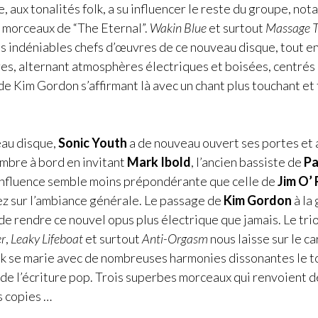
 aux tonalités folk, a su influencer le reste du groupe, no
 morceaux de “The Eternal”.
Wakin Blue
et surtout
Massage T
es indéniables chefs d’œuvres de ce nouveau disque, tout 
res, alternant atmosphères électriques et boisées, centrés 
e Kim Gordon s’affirmant là avec un chant plus touchant et 
eau disque,
Sonic Youth
a de nouveau ouvert ses portes et a
bre à bord en invitant
Mark Ibold
, l’ancien bassiste de
P
nfluence semble moins prépondérante que celle de
Jim O’
ez sur l’ambiance générale. Le passage de
Kim Gordon
à la
de rendre ce nouvel opus plus électrique que jamais. Le tri
er
,
Leaky Lifeboat
et surtout
Anti-Orgasm
nous laisse sur le ca
nk se marie avec de nombreuses harmonies dissonantes le t
 de l’écriture pop. Trois superbes morceaux qui renvoient d
s copies …