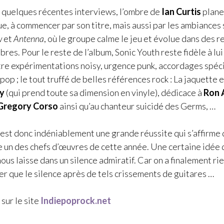
it quelques récentes interviews, l’ombre de
Ian Curtis
plane
e, à commencer par son titre, mais aussi par les ambiance
w
et
Antenna
, où le groupe calme le jeu et évolue dans des r
res. Pour le reste de l’album, Sonic Youth reste fidèle à lu
ntre expérimentations noisy, urgence punk, accordages spéc
op ; le tout truffé de belles références rock : La jaquette 
y
(qui prend toute sa dimension en vinyle), dédicace à
Ron 
Gregory Corso
ainsi qu’au chanteur suicidé des Germs, …
 est donc indéniablement une grande réussite qui s’affirme
un des chefs d’œuvres de cette année. Une certaine idée d
ous laisse dans un silence admiratif. Car on a finalement ri
er que le silence après de tels crissements de guitares …
 sur le site
Indiepoprock.net