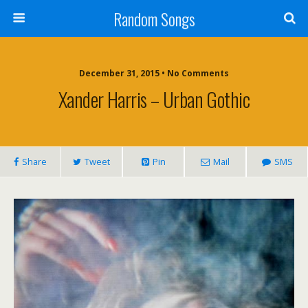
Random Songs
December 31, 2015 • No Comments
Xander Harris – Urban Gothic
Share
Tweet
Pin
Mail
SMS