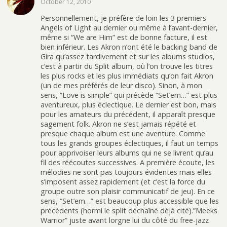
October 12, 2010
Personnellement, je préfère de loin les 3 premiers
Angels of Light au dernier ou même à l’avant-dernier,
même si “We are Him” est de bonne facture, il est
bien inférieur. Les Akron n’ont été le backing band de
Gira qu’assez tardivement et sur les albums studios,
c’est à partir du Split album, où l’on trouve les titres
les plus rocks et les plus immédiats qu’on fait Akron
(un de mes préférés de leur disco). Sinon, à mon
sens, “Love is simple” qui précède “Set’em…” est plus
aventureux, plus éclectique. Le dernier est bon, mais
pour les amateurs du précédent, il apparaît presque
sagement folk. Akron ne s’est jamais répété et
presque chaque album est une aventure. Comme
tous les grands groupes éclectiques, il faut un temps
pour apprivoiser leurs albums qui ne se livrent qu’au
fil des réécoutes successives. A première écoute, les
mélodies ne sont pas toujours évidentes mais elles
s’imposent assez rapidement (et c’est la force du
groupe outre son plaisir communicatif de jeu). En ce
sens, “Set’em…” est beaucoup plus accessible que les
précédents (hormi le split déchaîné déjà cité).”Meeks
Warrior” juste avant lorgne lui du côté du free-jazz