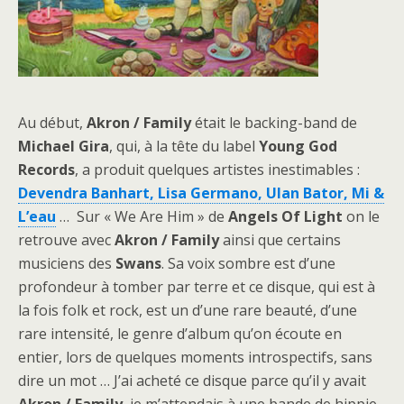
Au début,
Akron / Family
était le backing-band de
Michael
Gira
, qui, à la tête du label
Young
God
Records
, a produit quelques artistes inestimables :
Devendra Banhart, Lisa Germano, Ulan Bator, Mi &
L’eau
… Sur « We Are Him » de
Angels
Of
Light
on le
retrouve avec
Akron / Family
ainsi que certains
musiciens des
Swans
. Sa voix sombre est d’une
profondeur à tomber par terre et ce disque, qui est à
la fois folk et rock, est un d’une rare beauté, d’une
rare intensité, le genre d’album qu’on écoute en
entier, lors de quelques moments introspectifs, sans
dire un mot … J’ai acheté ce disque parce qu’il y avait
Akron / Family
, je m’attendais à une bande de hippie