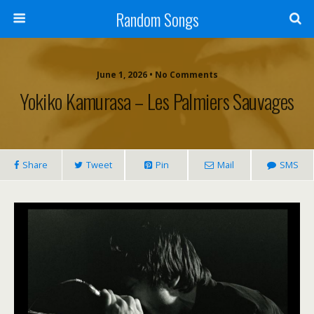
Random Songs
June 1, 2026 • No Comments
Yokiko Kamurasa – Les Palmiers Sauvages
Share
Tweet
Pin
Mail
SMS