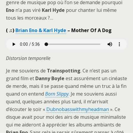
genre de musique pop où l’on se demande pourquoi
Eno
n’a pas viré
Karl Hyde
pour chanter lui même
tous les morceaux ?…
( ♫)
Brian Eno & Karl Hyde
– Mother Of A Dog
Distorsion temporelle
Je me souviens de
Trainspotting
. Ce n’est pas un
grand film et
Danny Boyle
est assurément un cinéaste
de merde, mais il se passe quand même un truc à la fin
quand on entend
Born Slippy
. Je me souviens aussi
quand, quelques années plus tard, il m’arrivait
d’écouter le soir «
Dubnobasswithmyheadman
». Ce
disque avait pour moi des airs de musique minimaliste
qui me aideront à apprécier les albums ambiants de
Brian Eno
. Sans cela je serais sûrement passer à côté