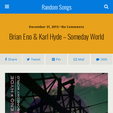
Random Songs
December 31, 2015 • No Comments
Brian Eno & Karl Hyde – Someday World
Share
Tweet
Pin
Mail
SMS