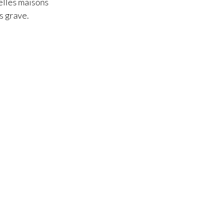
belles maisons
as grave.