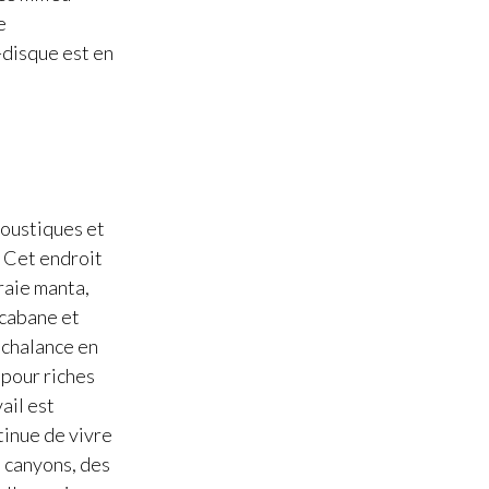
e
-disque est en
coustiques et
. Cet endroit
raie manta,
 cabane et
nchalance en
 pour riches
vail est
tinue de vivre
s canyons, des