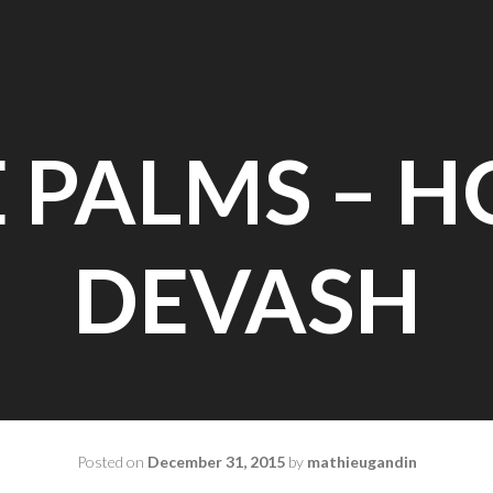
 PALMS – 
DEVASH
Posted on
December 31, 2015
by
mathieugandin