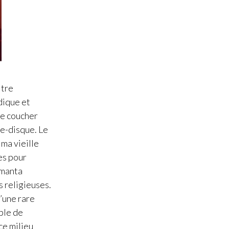
ltre
dique et
 se coucher
ne-disque. Le
ma vieille
es pour
 manta
s religieuses.
’une rare
able de
ce milieu