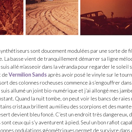
synthétiseurs sont doucement modulées par une sorte de fi
. La basse vient de tranquillement démarrer sa ligne mélo
 suis allé m’asseoir dans la véranda pour regarder le soleil
t de
Vermilion Sands
après avoir posé le vinyle sur le tour
i sort des colonnes rocheuses commence à s’engouffrer dans 
 suis allumé un joint bio-numérique et j’ai allongé mes jamb
instant. Quand la nuit tombe, on peut voir les bancs de raies
tains cristaux brillent au milieu des scorpions et des mante
ésert devient bleu foncé. C’est un endroit très dangereux, d
sont ceux qui s’y aventurent à pied. Seul un bon rafiot cap
bonnes ondulations géométriques permet de survivre dans 