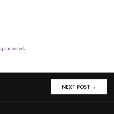
s processed.
NEXT POST
→