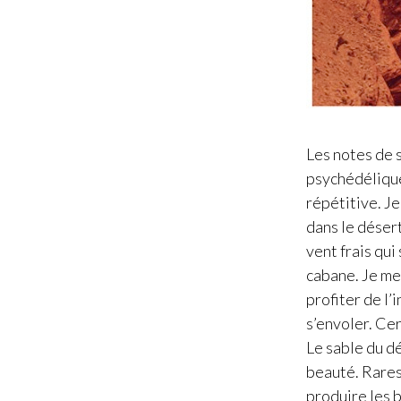
Les notes de 
psychédélique
répétitive. Je
dans le déser
vent frais qu
cabane. Je me
profiter de l’
s’envoler. Cer
Le sable du d
beauté. Rares 
produire les 