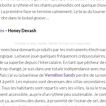
a boite à rythme et les chants psalmodiés ont quelque chos
 La première face se termine calmement. Le bras du tourne
erdre dans le
locked-groove
…
lms
– Honey Devash
Unable to play media. Media format not supported.
drones bourdonnants produits par les instruments électroa
alogique. La basse joue quelques fréquences crépusculaires
e sa superbe depuis l’Intercalaire. En tant que pêcheur de 
s trop changé, je suis dans une totale indépendance avec ma
is j’ai vu la banlieue de
Vermilion Sands
perdre de sa no
t à petit. Les maisons sont devenues des villas secondaires
 Tous les habitants sont repartis vers les villes, là où le tra
ment accessible, au prix d’un rythme peu soutenable. Je con
out ça, au milieu des dunes, à proximité de l’océan de sel, de