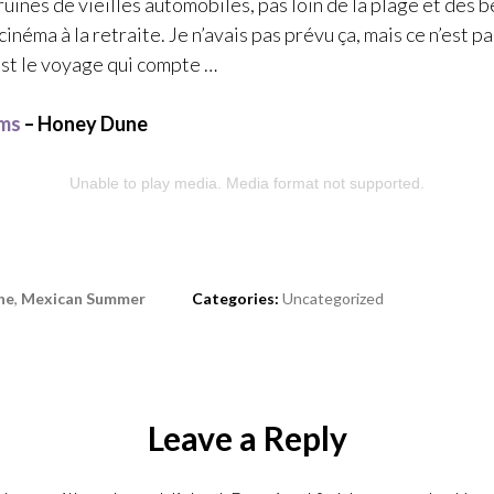
ruines de vieilles automobiles, pas loin de la plage et des 
cinéma à la retraite. Je n’avais pas prévu ça, mais ce n’est p
est le voyage qui compte …
lms
– Honey Dune
Unable to play media. Media format not supported.
ne
,
Mexican Summer
Categories:
Uncategorized
Leave a Reply