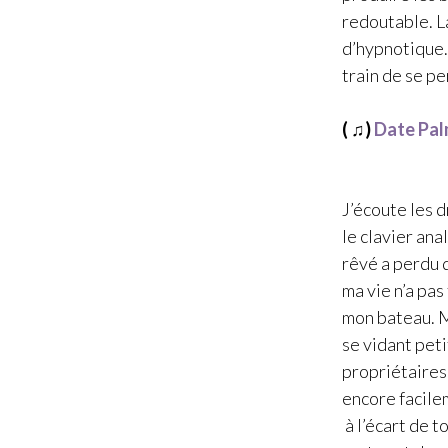
redoutable. L
d’hypnotique.
train de se p
( ♫)
Date Pa
J’écoute les 
le clavier an
rêvé a perdu d
ma vie n’a pa
mon bateau. Ma
se vidant peti
propriétaires.
encore facile
à l’écart de t