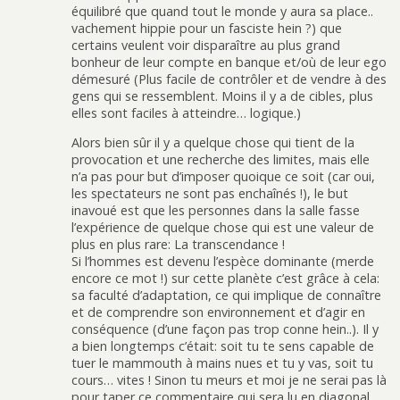
équilibré que quand tout le monde y aura sa place..
vachement hippie pour un fasciste hein ?) que
certains veulent voir disparaître au plus grand
bonheur de leur compte en banque et/où de leur ego
démesuré (Plus facile de contrôler et de vendre à des
gens qui se ressemblent. Moins il y a de cibles, plus
elles sont faciles à atteindre… logique.)
Alors bien sûr il y a quelque chose qui tient de la
provocation et une recherche des limites, mais elle
n’a pas pour but d’imposer quoique ce soit (car oui,
les spectateurs ne sont pas enchaînés !), le but
inavoué est que les personnes dans la salle fasse
l’expérience de quelque chose qui est une valeur de
plus en plus rare: La transcendance !
Si l’hommes est devenu l’espèce dominante (merde
encore ce mot !) sur cette planète c’est grâce à cela:
sa faculté d’adaptation, ce qui implique de connaître
et de comprendre son environnement et d’agir en
conséquence (d’une façon pas trop conne hein..). Il y
a bien longtemps c’était: soit tu te sens capable de
tuer le mammouth à mains nues et tu y vas, soit tu
cours… vites ! Sinon tu meurs et moi je ne serai pas là
pour taper ce commentaire qui sera lu en diagonal