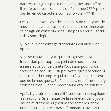
par 95% des gens parce que ” ‘tain, keskinousfé le
filosofe avec son comment de 2 plombe ??? Y peux
pas fer en 60 caractère com sur twitter ???!!!!)
Les gens qui vont voir des concerts de ces types de
musiques devraient avoir pleinement conscience de
ça et agir en conséquences… ne pas y aller où sortir
si ils y sont déjà.
Quoique le démontage d’enceintes est aussi une
option…
Si ça se trouve, le type qui a fait ça ravale sa
frustration par rapport à plein de choses depuis des
années et ce concert a été l’occasion pour lui de
sortir de sa coquille… Ou peut-être qu’à posteriori, il
se sera rendu compte qu’il a sur-réagit car “ce n’est
que de la musique”… Si c’est le cas, et même si je n’y
crois pas trop, Florian Hecker aura atteint son but.
Après il y a sûrement un côté snobisme qui explique
les réactions. Si la moitié de la salle était venu juste
pour dire d’être venu (c’est la top frime le Centre
Pompidou !!), ça n’est pas si étonnant. (J’avais vu