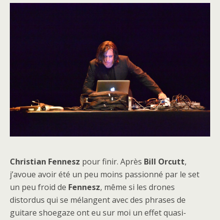
Christian Fennesz
pour finir. Après
Bill Orcutt
,
j’avoue avoir été un peu moins passionné par le set
un peu froid de
Fennesz
, même si les drones
distordus qui se mélangent avec des phrases de
guitare shoegaze ont eu sur moi un effet quasi-