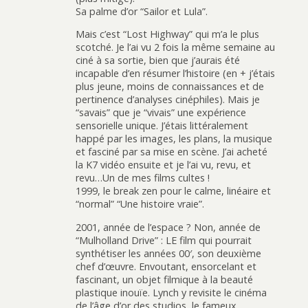
Sa palme d’or “Sailor et Lula”.
Mais c’est “Lost Highway” qui m’a le plus
scotché. Je l’ai vu 2 fois la même semaine au
ciné à sa sortie, bien que j’aurais été
incapable d’en résumer l’histoire (en + j’étais
plus jeune, moins de connaissances et de
pertinence d’analyses cinéphiles). Mais je
“savais” que je “vivais” une expérience
sensorielle unique. J’étais littéralement
happé par les images, les plans, la musique
et fasciné par sa mise en scène. J’ai acheté
la K7 vidéo ensuite et je l’ai vu, revu, et
revu…Un de mes films cultes !
1999, le break zen pour le calme, linéaire et
“normal” “Une histoire vraie”.
2001, année de l’espace ? Non, année de
“Mulholland Drive” : LE film qui pourrait
synthétiser les années 00′, son deuxième
chef d’œuvre. Envoutant, ensorcelant et
fascinant, un objet filmique à la beauté
plastique inouïe. Lynch y revisite le cinéma
de l’âge d’or des studios, le fameux