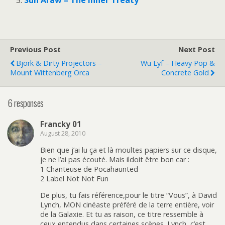
Previous Post
Next Post
Björk & Dirty Projectors –
Wu Lyf – Heavy Pop &
Mount Wittenberg Orca
Concrete Gold
6 responses
Francky 01
August 28, 2010
Bien que j’ai lu ça et là moultes papiers sur ce disque,
je ne l’ai pas écouté. Mais ildoit être bon car :
1 Chanteuse de Pocahaunted
2 Label Not Not Fun
De plus, tu fais référence,pour le titre “Vous”, à David
Lynch, MON cinéaste préféré de la terre entière, voir
de la Galaxie. Et tu as raison, ce titre ressemble à
ceux entendus dans certaines scènes. Lynch, c’est