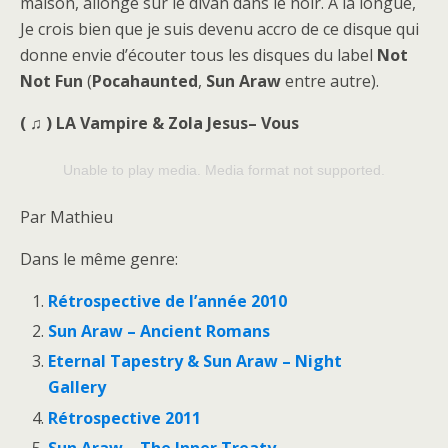
maison, allongé sur le divan dans le noir. A la longue,
Je crois bien que je suis devenu accro de ce disque qui
donne envie d’écouter tous les disques du label
Not
Not Fun
(
Pocahaunted
,
Sun Araw
entre autre).
( ♫ ) LA Vampire & Zola Jesus– Vous
Unable to play media. Media format not supported.
Par Mathieu
Dans le même genre:
Rétrospective de l’année 2010
Sun Araw – Ancient Romans
Eternal Tapestry & Sun Araw – Night
Gallery
Rétrospective 2011
Sun Araw – The Inner Treaty