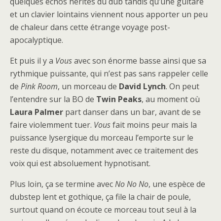
quelques échos hérités du dub tandis qu’une guitare
et un clavier lointains viennent nous apporter un peu
de chaleur dans cette étrange voyage post-
apocalyptique.
Et puis il y a
Vous
avec son énorme basse ainsi que sa
rythmique puissante, qui n’est pas sans rappeler celle
de
Pink Room
, un morceau de
David
Lynch
. On peut
l’entendre sur la BO de
Twin
Peaks
, au moment où
Laura Palmer
part danser dans un bar, avant de se
faire violemment tuer.
Vous
fait moins peur mais la
puissance lysergique du morceau l’emporte sur le
reste du disque, notamment avec ce traitement des
voix qui est absoluement hypnotisant.
Plus loin, ça se termine avec
No No No
, une espèce de
dubstep lent et gothique, ça file la chair de poule,
surtout quand on écoute ce morceau tout seul à la