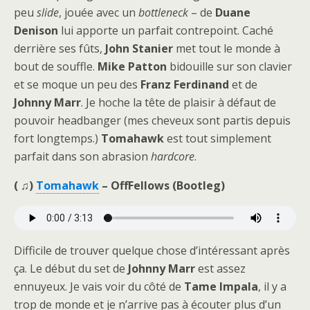
peu
slide
, jouée avec un
bottleneck
– de
Duane
Denison
lui apporte un parfait contrepoint. Caché
derrière ses fûts,
John Stanier
met tout le monde à
bout de souffle.
Mike Patton
bidouille sur son clavier
et se moque un peu des
Franz Ferdinand
et de
Johnny Marr
. Je hoche la tête de plaisir à défaut de
pouvoir headbanger (mes cheveux sont partis depuis
fort longtemps.)
Tomahawk
est tout simplement
parfait dans son abrasion
hardcore
.
( ♫)
Tomahawk
– OffFellows (Bootleg)
Difficile de trouver quelque chose d’intéressant après
ça. Le début du set de
Johnny Marr
est assez
ennuyeux. Je vais voir du côté de
Tame Impala
, il y a
trop de monde et je n’arrive pas à écouter plus d’un