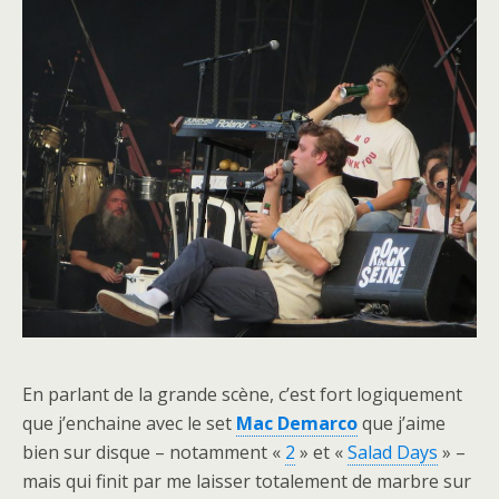
En parlant de la grande scène, c’est fort logiquement
que j’enchaine avec le set
Mac Demarco
que j’aime
bien sur disque – notamment «
2
» et «
Salad Days
» –
mais qui finit par me laisser totalement de marbre sur