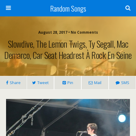
Random Songs
August 28, 2017 • No Comments
Slowdive, The Lemon Twigs, Ty Segall, Mac
Demarco, Car Seat Headrest À Rock En Seine
Share
Tweet
Pin
Mail
SMS