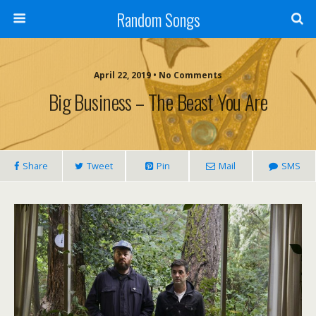
Random Songs
April 22, 2019 • No Comments
Big Business – The Beast You Are
Share
Tweet
Pin
Mail
SMS