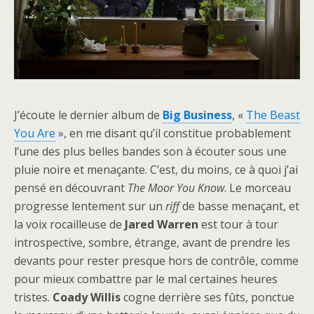
J’écoute le dernier album de
Big Business
, «
The Beast
You Are
», en me disant qu’il constitue probablement
l’une des plus belles bandes son à écouter sous une
pluie noire et menaçante. C’est, du moins, ce à quoi j’ai
pensé en découvrant
The Moor You Know
. Le morceau
progresse lentement sur un
riff
de basse menaçant, et
la voix rocailleuse de
Jared Warren
est tour à tour
introspective, sombre, étrange, avant de prendre les
devants pour rester presque hors de contrôle, comme
pour mieux combattre par le mal certaines heures
tristes.
Coady Willis
cogne derrière ses fûts, ponctue