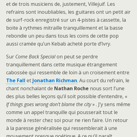
et de trois musiciens de, justement, Villejuif. Les
refrains sont inoubliables, les guitares ont un petit air
de surf-rock enregistré sur un 4-pistes à cassette, la
boite à rythmes mitraille tranquillement et la basse
rebondie un peu dans tous les coins de cette pop
aussi cramée qu’un Kebab acheté porte d’Ivry.
Sur
Come Back Special
on peut se perdre
tranquillement dans cette musique étrangement
cabossée qui ressemble de loin à un croisement entre
The Fall
et
Jonathan Richman
. Au court du refrain, le
chant nonchalant de
Nathan Roche
nous sort l’une
des plus belles leçons qu’il soit possible d’entendre, «
If things goes wrong don’t blame the city
» . J’y sens même
comme un appel tranquille qui pousserait tout le
monde à rester chez soi pour ne rien faire. Un retour
à la paresse généralisée qui ressemblerait à une
mouvement presque poétique. A ce qu’il paraît,