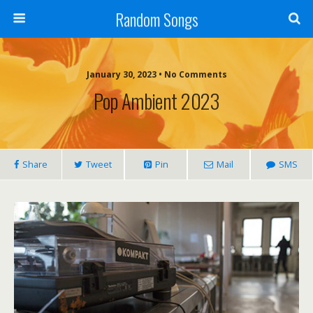
Random Songs
January 30, 2023 • No Comments
Pop Ambient 2023
Share
Tweet
Pin
Mail
SMS