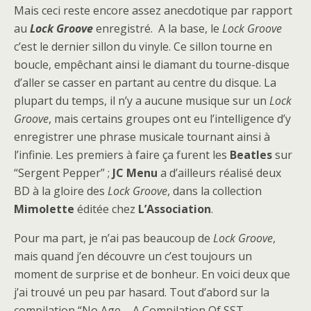
Mais ceci reste encore assez anecdotique par rapport
au
Lock Groove
enregistré. A la base, le
Lock Groove
c’est le dernier sillon du vinyle. Ce sillon tourne en
boucle, empêchant ainsi le diamant du tourne-disque
d’aller se casser en partant au centre du disque. La
plupart du temps, il n’y a aucune musique sur un
Lock
Groove
, mais certains groupes ont eu l’intelligence d’y
enregistrer une phrase musicale tournant ainsi à
l’infinie. Les premiers à faire ça furent les
Beatles
sur
“Sergent Pepper” ;
JC Menu
a d’ailleurs réalisé deux
BD à la gloire des
Lock Groove
, dans la collection
Mimolette
éditée chez
L’Association
.
Pour ma part, je n’ai pas beaucoup de
Lock Groove
,
mais quand j’en découvre un c’est toujours un
moment de surprise et de bonheur. En voici deux que
j’ai trouvé un peu par hasard. Tout d’abord sur la
compilation “No Age – A Compilation Of SST