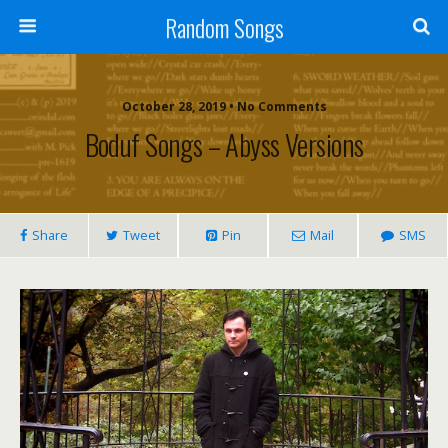
Random Songs
October 28, 2019 • No Comments
Boduf Songs – Abyss Versions
Share
Tweet
Pin
Mail
SMS