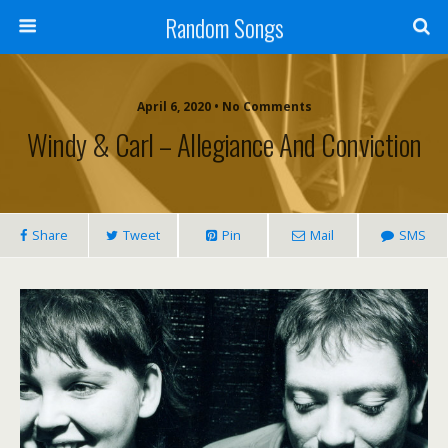
Random Songs
April 6, 2020 • No Comments
Windy & Carl – Allegiance And Conviction
Share
Tweet
Pin
Mail
SMS