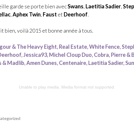
eille garde se porte bien avec
Swans
,
Laetitia Sadier
,
Ste
ellac
,
Aphex Twin
,
Faust
et
Deerhoof
.
it bien, voilà 2015 et bonne année à tous.
lgour & The Heavy Eight, Real Estate, White Fence, St
Deerhoof, Jessica93, Michel Cloup Duo, Cobra, Pierre & 
 & Madlib, Amen Dunes, Centenaire, Laetitia Sadier, Sun
Unable to play media. Media format not supported.
ategorized