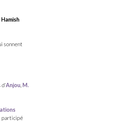
,
Hamish
ui sonnent
 d’
Anjou
,
M.
ations
i participé