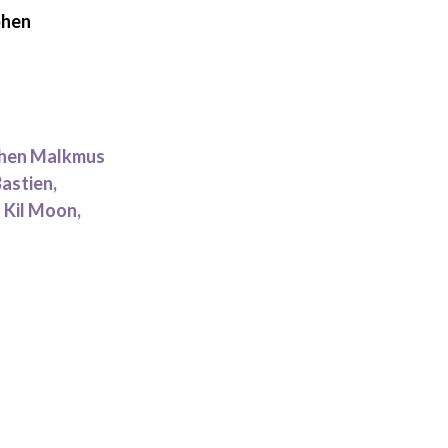
phen
ephen Malkmus
Bastien,
 Kil Moon,