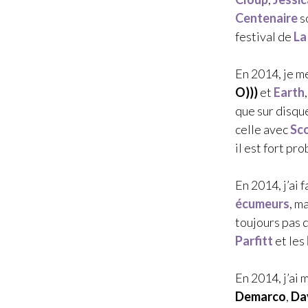
Centenaire
s
festival de
La
En 2014, je m
O)))
et
Earth
que sur disque
celle avec
Sc
il est fort pr
En 2014, j’ai 
écumeurs
, m
toujours pas d
Parfitt
et les
En 2014, j’ai
Demarco
,
Dav