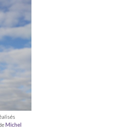
éalisés
 de
Michel