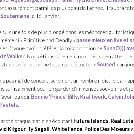
ont assurément parmi les plus beau de
l’année. Il faudra fêt
 Souterraine
le 16 Janvier.
e suis une fois de plus plongé dans les méandres guitaristi
, même si « Primitive and Deadly »
passe mieux en live et 
 et j’avoue avoir préférer la collaboration de
SunnO)))
av
ott Walker
. Nous étions sûrement nombreux à en attendre
obable que je reprenne le temps d’écouter «
Soused
» un jour
fais pas mal de concert, sûrement un nombre ridicule par ra
ais suffisamment pour en garder d’immenses souvenirs et je
’avoir pu voir
Bonnie ‘Prince’ Billy
,
Kraftwerk
,
Calvin Jo
Pastels
.
 marché chaque matin en écoutant
Future Islands
,
Real Esta
id Kilgour, Ty Segall
,
White Fence
,
Police Des Moeurs
e