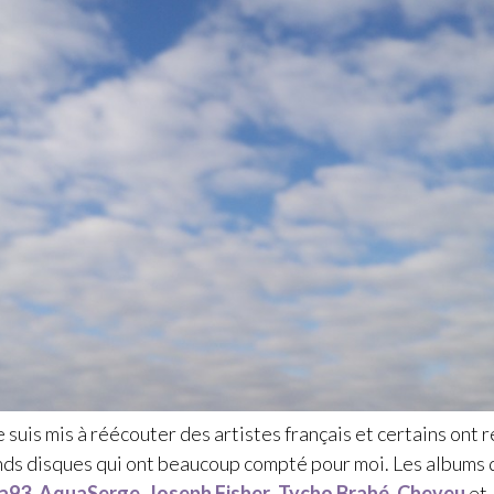
 suis mis à réécouter des artistes français et certains ont r
ds disques qui ont beaucoup compté pour moi. Les albums
ca93
,
AquaSerge
,
Joseph Fisher
,
Tycho Brahé
,
Cheveu
et