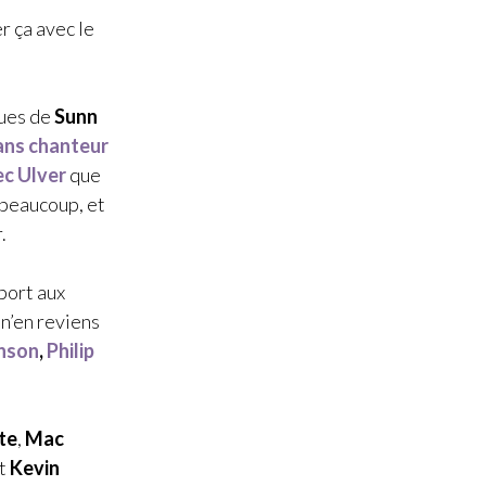
er ça avec le
ques de
Sunn
sans chanteur
ec
Ulver
que
 beaucoup, et
.
pport aux
 n’en reviens
hnson
,
Philip
te
,
Mac
t
Kevin