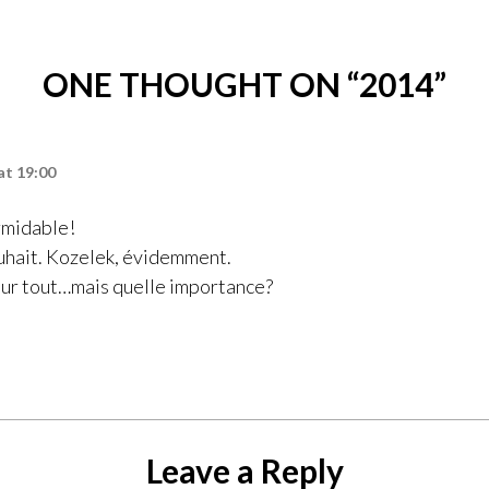
ONE THOUGHT ON “
2014
”
at 19:00
rmidable!
ouhait. Kozelek, évidemment.
sur tout…mais quelle importance?
Leave a Reply