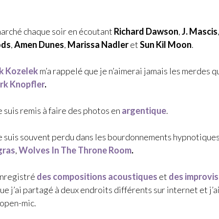
 marché chaque soir en écoutant
Richard Dawson
,
J. Mascis
ds
,
Amen Dunes
,
Marissa Nadler
et
Sun Kil Moon
.
k Kozelek
m’a rappelé que je n’aimerai jamais les merdes q
rk Knopfler
.
 suis remis à faire des photos en
argentique
.
e suis souvent perdu dans les bourdonnements hypnotiques
gras
,
Wolves In The Throne Room
.
enregistré
des compositions acoustiques
et
des improvis
ue j’ai partagé à deux endroits différents sur internet et j’a
 open-mic.