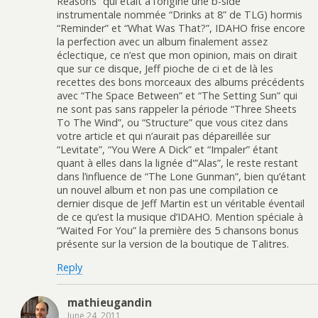
Reasons” qui était à l’origine une b-side
instrumentale nommée “Drinks at 8” de TLG) hormis
“Reminder” et “What Was That?”, IDAHO frise encore
la perfection avec un album finalement assez
éclectique, ce n’est que mon opinion, mais on dirait
que sur ce disque, Jeff pioche de ci et de là les
recettes des bons morceaux des albums précédents
avec “The Space Between” et “The Setting Sun” qui
ne sont pas sans rappeler la période “Three Sheets
To The Wind”, ou “Structure” que vous citez dans
votre article et qui n’aurait pas dépareillée sur
“Levitate”, “You Were A Dick” et “Impaler” étant
quant à elles dans la lignée d'”Alas”, le reste restant
dans l’influence de “The Lone Gunman”, bien qu’étant
un nouvel album et non pas une compilation ce
dernier disque de Jeff Martin est un véritable éventail
de ce qu’est la musique d’IDAHO. Mention spéciale à
“Waited For You” la première des 5 chansons bonus
présente sur la version de la boutique de Talitres.
Reply
mathieugandin
June 24, 2011