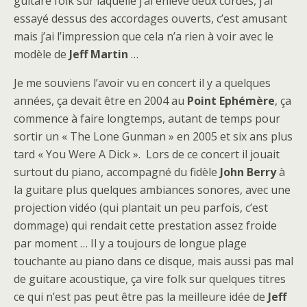
guitare folk sur laquelle j’ai enlevé deux cordes, j’ai
essayé dessus des accordages ouverts, c’est amusant
mais j’ai l’impression que cela n’a rien à voir avec le
modèle de
Jeff Martin
…
Je me souviens l’avoir vu en concert il y a quelques
années, ça devait être en 2004 au
Point Ephémère
, ça
commence à faire longtemps, autant de temps pour
sortir un « The Lone Gunman » en 2005 et six ans plus
tard « You Were A Dick ». Lors de ce concert il jouait
surtout du piano, accompagné du fidèle
John Berry
à
la guitare plus quelques ambiances sonores, avec une
projection vidéo (qui plantait un peu parfois, c’est
dommage) qui rendait cette prestation assez froide
par moment … Il y a toujours de longue plage
touchante au piano dans ce disque, mais aussi pas mal
de guitare acoustique, ça vire folk sur quelques titres
ce qui n’est pas peut être pas la meilleure idée de
Jeff