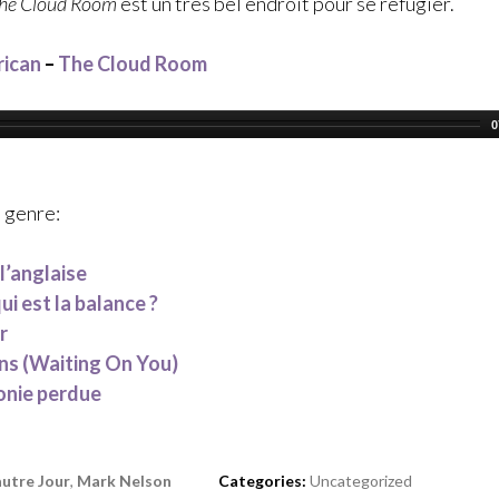
he Cloud Room
est un très bel endroit pour se réfugier.
ican
–
The Cloud Room
0
 genre:
 l’anglaise
ui est la balance ?
r
ns (Waiting On You)
onie perdue
autre Jour
,
Mark Nelson
Categories:
Uncategorized