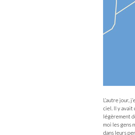
L’autre jour, 
ciel. Il y ava
légèrement dé
moi les gens m
dans leurs pen