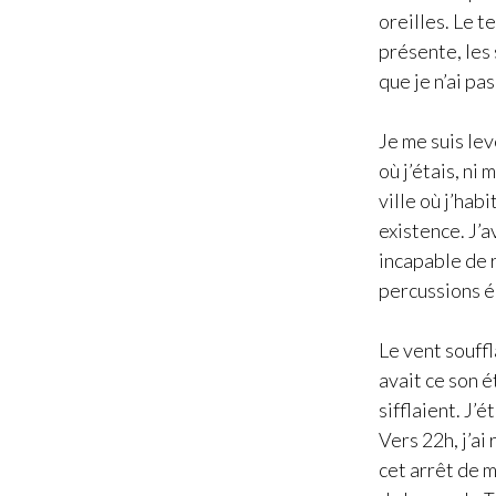
oreilles. Le t
présente, les 
que je n’ai p
Je me suis lev
où j’étais, ni
ville où j’hab
existence. J’a
incapable de r
percussions é
Le vent souffl
avait ce son é
sifflaient. J’
Vers 22h, j’ai
cet arrêt de m