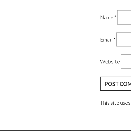
Name
*
Email
*
Website
This site use