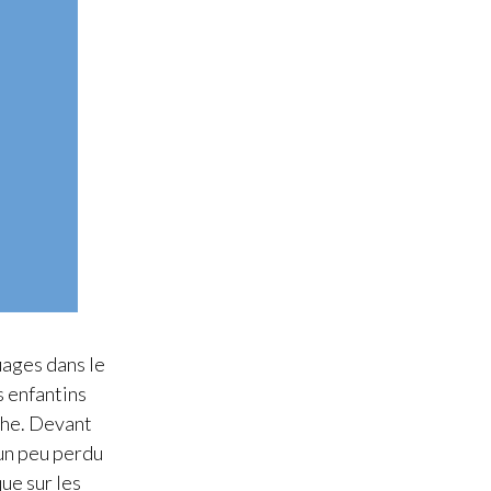
nuages dans le
s enfantins
che. Devant
 un peu perdu
que sur les