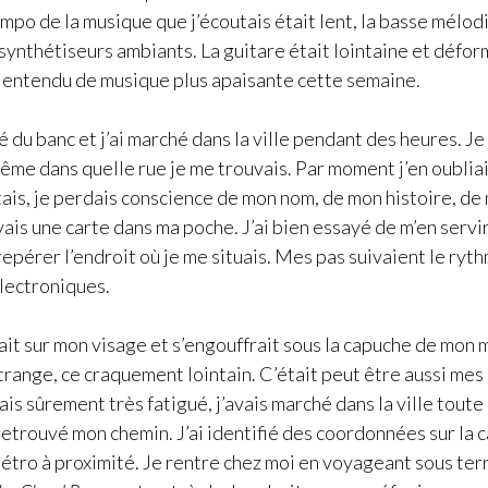
empo de la musique que j’écoutais était lent, la basse mélod
synthétiseurs ambiants. La guitare était lointaine et défor
as entendu de musique plus apaisante cette semaine.
é du banc et j’ai marché dans la ville pendant des heures. Je
 même dans quelle rue je me trouvais. Par moment j’en oublia
itais, je perdais conscience de mon nom, de mon histoire, de
vais une carte dans ma poche. J’ai bien essayé de m’en servir
epérer l’endroit où je me situais. Mes pas suivaient le ryt
lectroniques.
ait sur mon visage et s’engouffrait sous la capuche de mon m
trange, ce craquement lointain. C’était peut être aussi mes 
étais sûrement très fatigué, j’avais marché dans la ville toute
 retrouvé mon chemin. J’ai identifié des coordonnées sur la ca
étro à proximité. Je rentre chez moi en voyageant sous terr