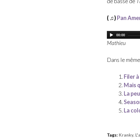
de basse de
T
( ♫)
Pan Amer
00:00
Mathieu
Dans le même
Filer à
Mais q
La peu
Seaso
La col
Tags:
Kranky
,
L'