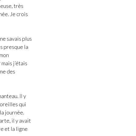
ieuse, très
mée. Je crois
 ne savais plus
is presque la
 mon
 mais j’étais
hme des
anteau. Il y
oreilles qui
 la journée.
rte, il y avait
e et la ligne